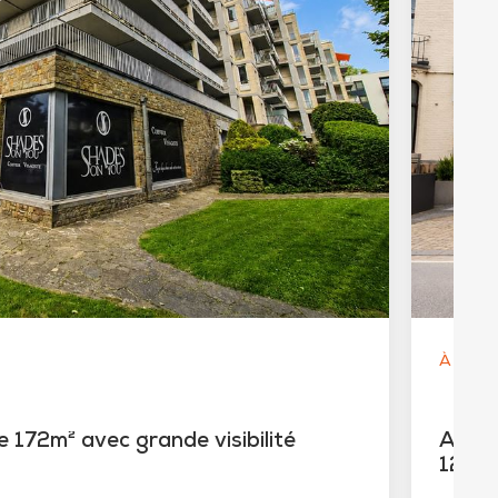
À parti
 172m² avec grande visibilité
AVEN
120m