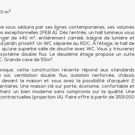
2
0 m
vous séduira par ses lignes contemporaines, ses volumes
exceptionnelles (PEB A). Dès l’entrée, un hall lumineux vous
nger de ±40 m², entièrement carrelé, baigné de lumière et
nd jardin privatif. Un WC séparée au RDC. À l’étage, le hall de
si qu’une superbe salle de douche avec WC. Vous y trouverez
 système double flux. Le deuxième étage propose un suite
C. Grande cave de 55m².
chnique, cette construction récente répond aux standards
ol, ventilation double flux, isolation renforcée, châssis
evant la maison et vous avez la possibilité d’acquérir 2
ntaires. Une maison clé sur porte, économe, confortable et
rchant un bien moderne sans compromis sur la qualité. Une
tractuelles (projection IA). Faire offre à partir de 359.000