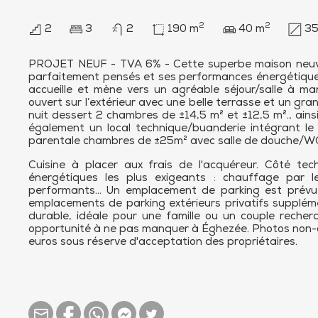
2
2
2
3
2
190 m
40 m
35
PROJET NEUF - TVA 6% - Cette superbe maison neuve 
parfaitement pensés et ses performances énergétiques 
accueille et mène vers un agréable séjour/salle à ma
ouvert sur l’extérieur avec une belle terrasse et un gra
nuit dessert 2 chambres de ±14,5 m² et ±12,5 m²., ain
également un local technique/buanderie intégrant le
parentale chambres de ±25m² avec salle de douche/W
Cuisine à placer aux frais de l'acquéreur. Côté te
énergétiques les plus exigeants : chauffage par le s
performants… Un emplacement de parking est prévu d
emplacements de parking extérieurs privatifs suppléme
durable, idéale pour une famille ou un couple reche
opportunité à ne pas manquer à Éghezée. Photos non-con
euros sous réserve d'acceptation des propriétaires.