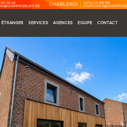
20 19 19
0472 03 88 88
CHARLEROI
R@GOIMMOBILIER.BE
CHARLEROI@GOIMMOBIL
ÉTRANGER
SERVICES
AGENCES
EQUIPE
CONTACT