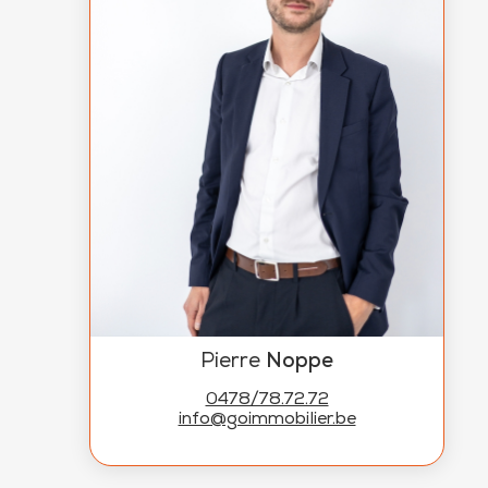
Pierre
Noppe
0478/78.72.72
info@goimmobilier.be