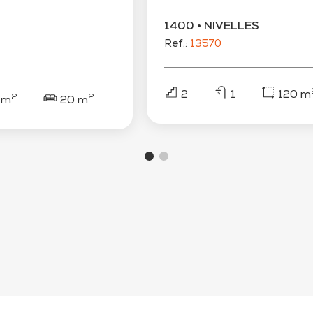
1400 • NIVELLES
Ref.:
13570
2
1
120 m
2
2
2
 m
20 m
314 m