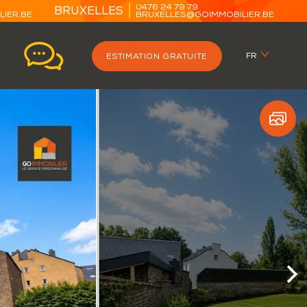
0476 24 79 79
BRUXELLES
IER.BE
BRUXELLES@GOIMMOBILIER.BE
FR
ESTIMATION GRATUITE