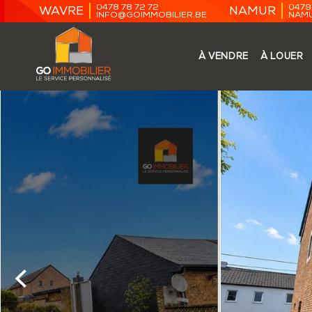
0478 78 72 72
0479 
WAVRE
NAMUR
INFO@GOIMMOBILIER.BE
NAMU
À VENDRE
À LOUER