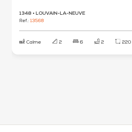
1348 • LOUVAIN-LA-NEUVE
Ref.:
13568
Calme
2
6
2
220