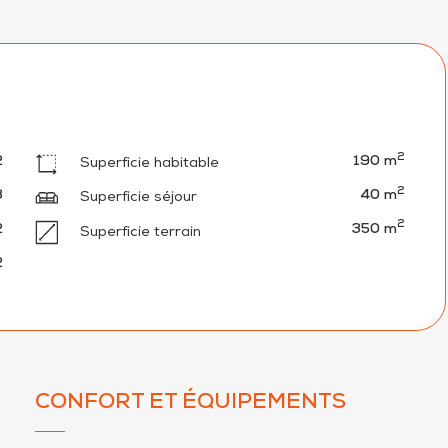
2
2
190 m
Superficie habitable
2
3
40 m
Superficie séjour
2
2
350 m
Superficie terrain
2
CONFORT ET ÉQUIPEMENTS