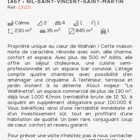
1457 • NIL-SAINT-VINCENT-SAINT-MARTIN
Ref.:
13115
Calme
2
4
1
1
2
2
2
230 m
35 m
845 m
1
Propriété unique au cœur de Walhain ! Cette maison
mixte de caractère, rénovée avec soin, allie charme,
confort et espace. Avec plus de 500 m² bâtis, elle
offre un séjour chaleureux, une cuisine semi-
professionnelle et un espace bar convivial. L’étage
compte quatre chambres avec possibilité d’en
aménager une cinquième. À l’extérieur, terrasse et
jardin invitent à la détente. Atout majeur: "La
Walhinette", un espace commercial de plus de 130 m²,
déjà loué 1.000 €/mois (rentabilité brute de 12 %), à
acquérir en supplément obligatoire pour 100.000 €.
Vous bénéficiez ainsi d’une rentabilité immédiate et
d’un investissement sûr, tout en profitant d’une
habitation de qualité. Un bien rare, conjuguant coup
de cœur, confort et revenu garanti.
Pour prévoir une visite n'hésitez pas à nous contacter